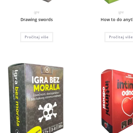
igre
igre
Drawing swords
How to do anyt
Pročitaj više
Pročitaj više