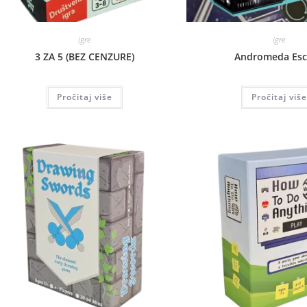
igre
igre
3 ZA 5 (BEZ CENZURE)
Andromeda Es
Pročitaj više
Pročitaj više