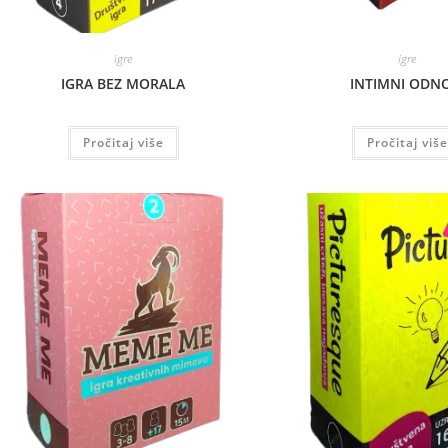
igre
igre
IGRA BEZ MORALA
INTIMNI ODN
Pročitaj više
Pročitaj više