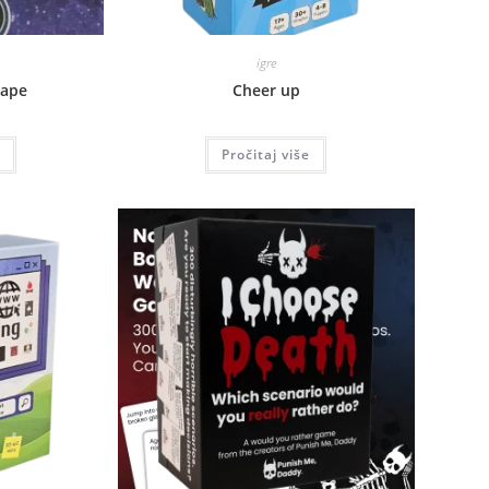
igre
cape
Cheer up
Pročitaj više