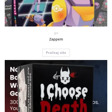
igre
Zappem
Pročitaj više