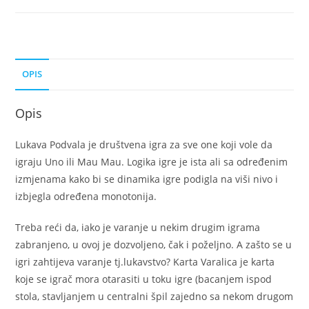
OPIS
Opis
Lukava Podvala je društvena igra za sve one koji vole da
igraju Uno ili Mau Mau. Logika igre je ista ali sa određenim
izmjenama kako bi se dinamika igre podigla na viši nivo i
izbjegla određena monotonija.
Treba reći da, iako je varanje u nekim drugim igrama
zabranjeno, u ovoj je dozvoljeno, čak i poželjno. A zašto se u
igri zahtijeva varanje tj.lukavstvo? Karta Varalica je karta
koje se igrač mora otarasiti u toku igre (bacanjem ispod
stola, stavljanjem u centralni špil zajedno sa nekom drugom