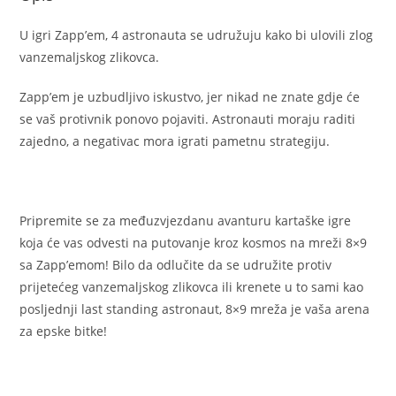
U igri Zapp’em, 4 astronauta se udružuju kako bi ulovili zlog
vanzemaljskog zlikovca.
Zapp’em je uzbudljivo iskustvo, jer nikad ne znate gdje će
se vaš protivnik ponovo pojaviti. Astronauti moraju raditi
zajedno, a negativac mora igrati pametnu strategiju.
Pripremite se za međuzvjezdanu avanturu kartaške igre
koja će vas odvesti na putovanje kroz kosmos na mreži 8×9
sa Zapp’emom! Bilo da odlučite da se udružite protiv
prijetećeg vanzemaljskog zlikovca ili krenete u to sami kao
posljednji last standing astronaut, 8×9 mreža je vaša arena
za epske bitke!