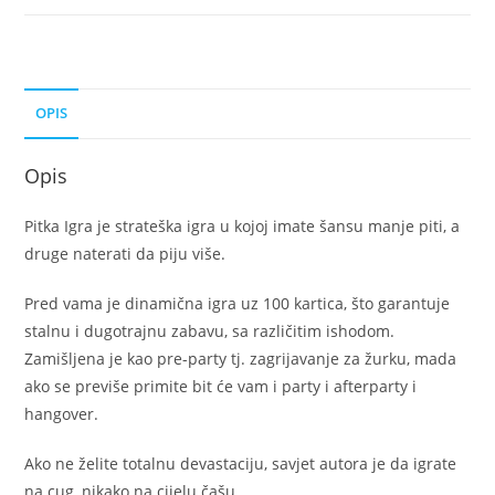
OPIS
Opis
Pitka Igra je strateška igra u kojoj imate šansu manje piti, a
druge naterati da piju više.
Pred vama je dinamična igra uz 100 kartica, što garantuje
stalnu i dugotrajnu zabavu, sa različitim ishodom.
Zamišljena je kao pre-party tj. zagrijavanje za žurku, mada
ako se previše primite bit će vam i party i afterparty i
hangover.
Ako ne želite totalnu devastaciju, savjet autora je da igrate
na cug, nikako na cijelu čašu.