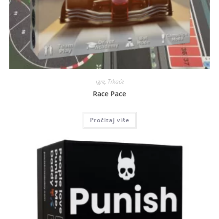
igre
,
Trkaće
Race Pace
Pročitaj više