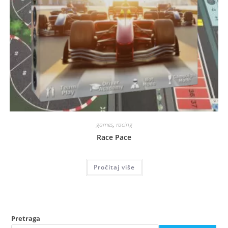
games
,
racing
Race Pace
Pročitaj više
Pretraga